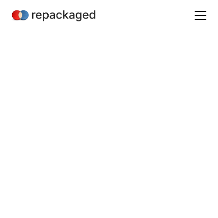
Glossaire marketing produit
Voice of the Customer
(VoC): Le marketing
produit expliqué
19/8/24
/
(à venir)
Mathieu Hannouz
B2B SaaS Product Marketing & Analyst Relations