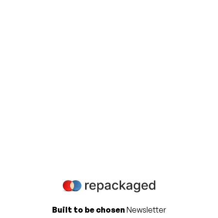
Révélez dès aujourd'hui le
potentiel de votre marketing
produit!
Contactez-nous pour en savoir plus sur la
manière dont nous pouvons vous aider à
accélérer le succès de votre entreprise.
Contactez-nous
Built to be chosen
Newsletter