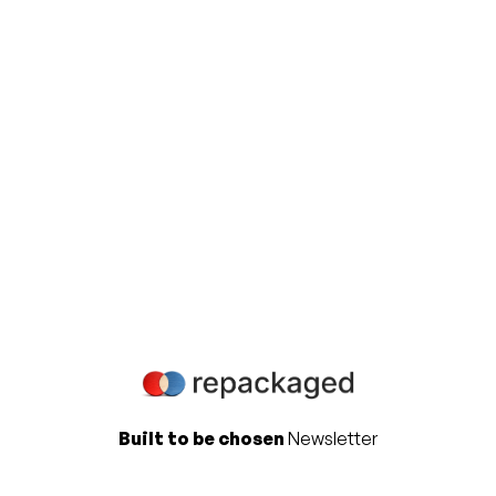
Révélez dès aujourd'hui le
potentiel de votre marketing
produit!
Contactez-nous pour en savoir plus sur la
manière dont nous pouvons vous aider à
accélérer le succès de votre entreprise.
Contactez-nous
Built to be chosen
Newsletter