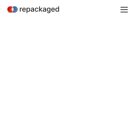
Glossaire marketing produit
Upselling: Le marketing
produit expliqué
19/8/24
/
(à venir)
Mathieu Hannouz
B2B SaaS Product Marketing & Analyst Relations