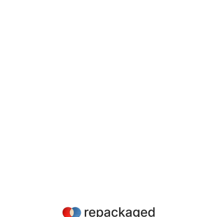
View all
Révélez dès aujourd'hui le
potentiel de votre marketing
produit!
Contactez-nous pour en savoir plus sur la
manière dont nous pouvons vous aider à
accélérer le succès de votre offre SaaS.
Prendre contact