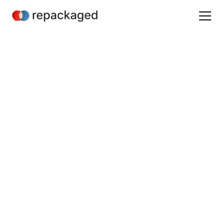
Pour les éditeurs B2B SaaS européens aux États-Unis
Devenez la
référence sur
votre marché.
Passez à
l'échelle aux
États-Unis.
Services de Product Marketing et Relations Analystes, pour
que les bons acheteurs vous comprennent, vous fassent
confiance et vous choisissent.
Voir nos réalisations